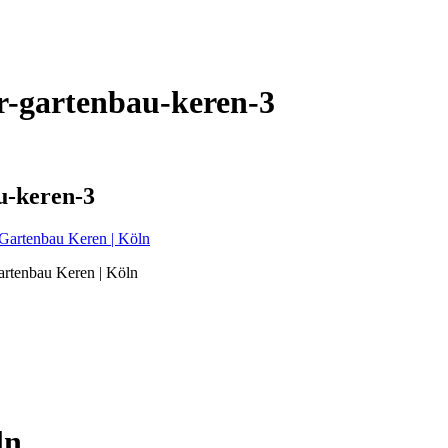
r-gartenbau-keren-3
u-keren-3
artenbau Keren | Köln
ln