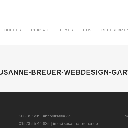
BÜCHER
PLAKATE
FLYER
CDS
REFERENZE
BREUER-WEBDESIGN-GARTENGIRLS
SUSANNE-BREUER-WEBDESIGN-GAR
50678 Köln | Annostrasse 84
I
01573 55 44 625 |
info@susanne-breuer.de