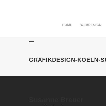
HOME
WEBDESIGN
GRAFIKDESIGN-KOELN-SUSANNE-
GRAFIKDESIGN-KOELN-
Susanne Breuer